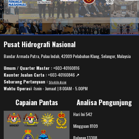
Pusat Hidrografi Nasional
Bandar Armada Putra, Pulau Indah, 42009 Pelabuhan Klang, Selangor, Malaysia
Umum / Quarter Master :
+603-40160816
Kaunter Jualan Carta :
+603-40160846
↗️
Sebarang Pertanyaan :
Sila klik disini
Waktu Operasi :
Isnin - Jumaat | 8:00AM - 5.00PM
Capaian Pantas
Analisa Pengunjung
Hari Ini
542
Mingguan
8109
Bulanan
13308