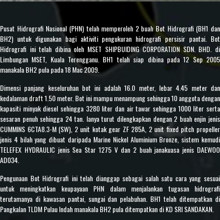
Pusat Hidrografi Nasional (PHN) telah memperoleh 2 buah Bot Hidrografi (BH1 dan
BH2) untuk digunakan bagi aktiviti pengukuran hidrografi persisir pantai. Bot
Hidrografi ini telah dibina oleh MSET SHIPBUIDING CORPORATION SDN. BHD. di
Limbungan MSET, Kuala Terengganu. BH1 telah siap dibina pada 12 Sep 2005
manakala BH2 pula pada 18 Mac 2009.
Dimensi panjang keseluruhan bot ini adalah 16.0 meter, lebar 4.45 meter dan
kedalaman draft 1.50 meter. Bot ini mampu menampung sehingga 10 anggota dengan
kapasiti minyak diesel sehingga 3280 liter dan air tawar sehingga 1000 liter serta
sesaran penuh sehingga 24 tan. Ianya turut dilengkapkan dengan 2 buah enjin jenis
CUMMINS 6CTA8.3-M (SW), 2 unit kotak gear ZF 285A, 2 unit fixed pitch propeller
jenis 4 bilah yang dibuat daripada Marine Nickel Aluminium Bronze, sistem kemudi
TELEFEX HYDRAULIC jenis Sea Star 1275 V dan 2 buah janakuasa jenis DAEWOO
AD034.
Pengunaan Bot Hidrografi ini telah dianggap sebagai salah satu cara yang sesuai
untuk meningkatkan keupayaan PHN dalam menjalankan tugasan hidrografi
terutamanya di kawasan pantai, sungai dan pelabuhan. BH1 telah ditempatkan di
Pangkalan TLDM Pulau Indah manakala BH2 pula ditempatkan di KD SRI SANDAKAN.