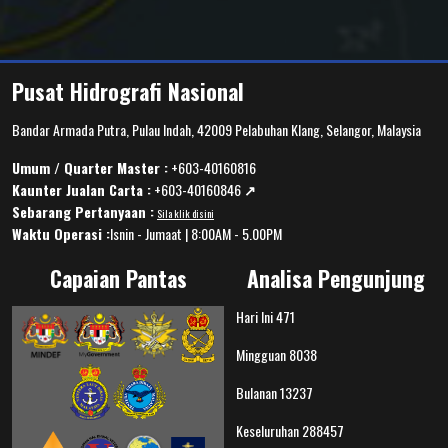
Pusat Hidrografi Nasional
Bandar Armada Putra, Pulau Indah, 42009 Pelabuhan Klang, Selangor, Malaysia
Umum / Quarter Master :
+603-40160816
Kaunter Jualan Carta :
+603-40160846
↗️
Sebarang Pertanyaan :
Sila klik disini
Waktu Operasi :
Isnin - Jumaat | 8:00AM - 5.00PM
Capaian Pantas
Analisa Pengunjung
Hari Ini
471
Mingguan
8038
Bulanan
13237
Keseluruhan
288457