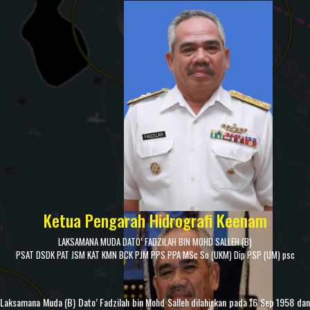
Ketua Pengarah Hidrografi Keenam
LAKSAMANA MUDA DATO’ FADZILAH BIN MOHD SALLEH (B)
PSAT DSDK PAT JSM KAT KMN BCK PJM PPS PPA MSc So (UKM) Dip PSP (UM) psc
Laksamana Muda (B) Dato’ Fadzilah bin Mohd Salleh dilahirkan pada 16 Sep 1958 dan