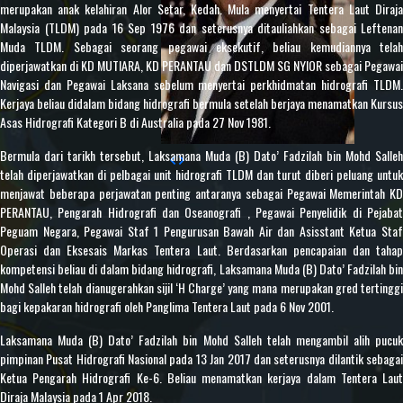
merupakan anak kelahiran Alor Setar, Kedah. Mula menyertai Tentera Laut Diraja
Malaysia (TLDM) pada 16 Sep 1976 dan seterusnya ditauliahkan sebagai Leftenan
Muda TLDM. Sebagai seorang pegawai eksekutif, beliau kemudiannya telah
diperjawatkan di KD MUTIARA, KD PERANTAU dan DSTLDM SG NYIOR sebagai Pegawai
Navigasi dan Pegawai Laksana sebelum menyertai perkhidmatan hidrografi TLDM.
Kerjaya beliau didalam bidang hidrografi bermula setelah berjaya menamatkan Kursus
Asas Hidrografi Kategori B di Australia pada 27 Nov 1981.
Bermula dari tarikh tersebut, Laksamana Muda (B) Dato’ Fadzilah bin Mohd Salleh
telah diperjawatkan di pelbagai unit hidrografi TLDM dan turut diberi peluang untuk
menjawat beberapa perjawatan penting antaranya sebagai Pegawai Memerintah KD
PERANTAU, Pengarah Hidrografi dan Oseanografi , Pegawai Penyelidik di Pejabat
Peguam Negara, Pegawai Staf 1 Pengurusan Bawah Air dan Asisstant Ketua Staf
Operasi dan Eksesais Markas Tentera Laut. Berdasarkan pencapaian dan tahap
kompetensi beliau di dalam bidang hidrografi, Laksamana Muda (B) Dato’ Fadzilah bin
Mohd Salleh telah dianugerahkan sijil ‘H Charge’ yang mana merupakan gred tertinggi
bagi kepakaran hidrografi oleh Panglima Tentera Laut pada 6 Nov 2001.
Laksamana Muda (B) Dato’ Fadzilah bin Mohd Salleh telah mengambil alih pucuk
pimpinan Pusat Hidrografi Nasional pada 13 Jan 2017 dan seterusnya dilantik sebagai
Ketua Pengarah Hidrografi Ke-6. Beliau menamatkan kerjaya dalam Tentera Laut
Diraja Malaysia pada 1 Apr 2018.