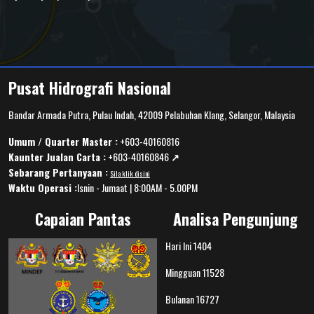
Pusat Hidrografi Nasional
Bandar Armada Putra, Pulau Indah, 42009 Pelabuhan Klang, Selangor, Malaysia
Umum / Quarter Master :
+603-40160816
Kaunter Jualan Carta :
+603-40160846
↗️
Sebarang Pertanyaan :
Sila klik disini
Waktu Operasi :
Isnin - Jumaat | 8:00AM - 5.00PM
Capaian Pantas
Analisa Pengunjung
Hari Ini
1404
Mingguan
11528
Bulanan
16727