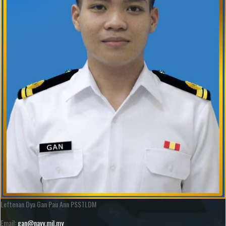
Leftenan Dya Gan Pau Ann PSSTLDM
Email:
gan@navy.mil.my