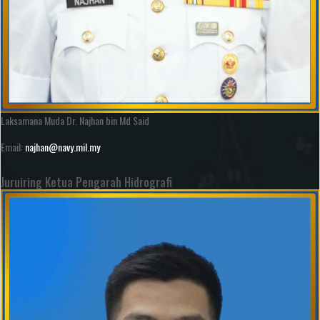
Laksamana Muda Dr. Najhan bin Md Said
Email:
najhan@navy.mil.my
Juruiring Ketua Pengarah Hidrografi