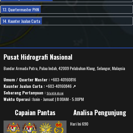
13. Quartermaster PHN
14. Kaunter Jualan Carta
Pusat Hidrografi Nasional
Bandar Armada Putra, Pulau Indah, 42009 Pelabuhan Klang, Selangor, Malaysia
Umum / Quarter Master :
+603-40160816
Kaunter Jualan Carta :
+603-40160846
↗️
Sebarang Pertanyaan :
Sila klik disini
Waktu Operasi :
Isnin - Jumaat | 8:00AM - 5.00PM
Capaian Pantas
Analisa Pengunjung
Hari Ini
690