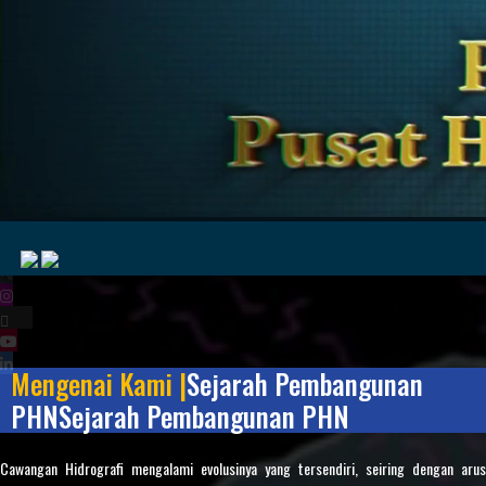
|
Mengenai Kami |
Sejarah Pembangunan
MyMarine
Voyage
..
Geohub
PHN
Sejarah Pembangunan PHN
Cawangan Hidrografi mengalami evolusinya yang tersendiri, seiring dengan arus