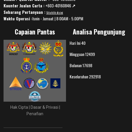
Kaunter Jualan Carta :
+603-40160846
↗️
Sebarang Pertanyaan :
Sila klik disini
Waktu Operasi :
Isnin - Jumaat | 8:00AM - 5.00PM
Capaian Pantas
Analisa Pengunjung
Hari Ini
40
Mingguan
12499
Bulanan
17698
Keseluruhan
292918
Hak Cipta
|
Dasar & Privasi
|
Penafian