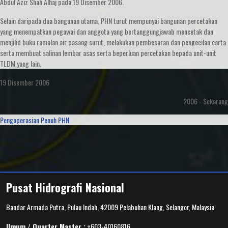
Abdul Aziz Shah Alhaj pada 19 Disember 2006.
Selain daripada dua bangunan utama, PHN turut mempunyai bangunan percetakan
yang menempatkan pegawai dan anggota yang bertanggungjawab mencetak dan
menjilid buku ramalan air pasang surut, melakukan pembesaran dan pengecilan carta
serta membuat salinan lembar asas serta beperluan percetakan bepada unit-unit
TLDM yang lain.
19 Disember 2006
2006 - Sekarang
Pengoperasian Penuh PHN
Pusat Hidrografi Nasional
Bandar Armada Putra, Pulau Indah, 42009 Pelabuhan Klang, Selangor, Malaysia
Umum / Quarter Master :
+603-40160816