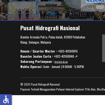
Pusat Hidrografi Nasional
Bandar Armada Putra, Pulau Indah, 42009 Pelabuhan
Klang, Selangor, Malaysia
Umum / Quarter Master :
+603-40160816
Kaunter Jualan Carta :
+603-40160846
↗️
Sebarang Pertanyaan :
Sila klik disini
Waktu Operasi :
Isnin - Jumaat | 8:00AM - 5.00PM
© 2025 Pusat Hidrografi Nasional
Paparan Terbaik Menggunakan Pelayar Internet Explorer 11 Ke Atas, Mozill
accessible