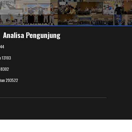
Analisa Pengunjung
44
n
13103
18302
uhan
293522