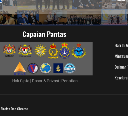
Capaian Pantas
Hari Ini
6
Minggua
Bulanan
Keselur
Hak Cipta
|
Dasar & Privasi
|
Penafian
a Firefox Dan Chrome