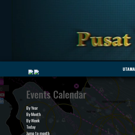
|
UTAMA
Events Calendar
MyMarine
Voyage
..
Geohub
By Year
By Month
By Week
Today
Jump to month