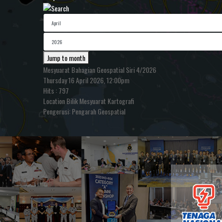
Jump to month
Mesyuarat Bahagian Geospatial Siri 4/2026
Thursday 16 April 2026, 12:00pm
Hits
: 797
Location
Bilik Mesyuarat Kartografi
Pengerusi: Pengarah Geospatial