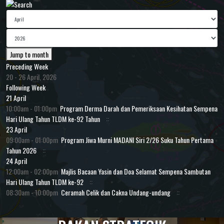
Jump to month
Preceding Week
20 - 26 April, 2026
Following Week
21 April
10:00am - 01:00pm
Program Derma Darah dan Pemeriksaan Kesihatan Sempena
Hari Ulang Tahun TLDM ke-92 Tahun
::
23 April
09:00am - 01:00pm
Program Jiwa Murni MADANI Siri 2/26 Suku Tahun Pertama
Tahun 2026
::
24 April
12:00am - 02:00pm
Majlis Bacaan Yasin dan Doa Selamat Sempena Sambutan
Hari Ulang Tahun TLDM ke-92
::
08:30am - 10:00pm
Ceramah Celik dan Cakna Undang-undang
::