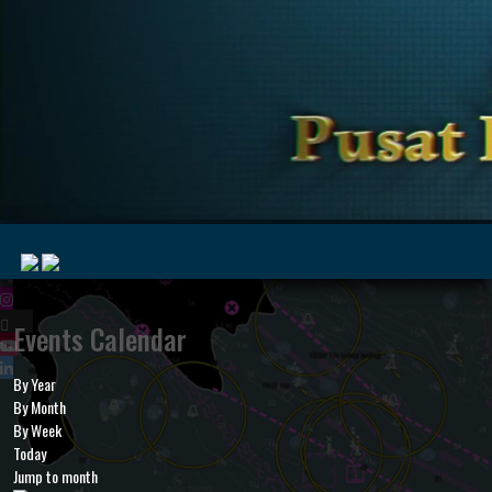
|
Events Calendar
By Year
MyMarine
Voyage
By Month
..
Geohub
By Week
Today
Jump to month