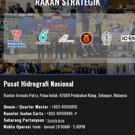
RAKAN STRATEGIK
Pusat Hidrografi Nasional
Bandar Armada Putra, Pulau Indah, 42009 Pelabuhan Klang, Selangor, Malaysia
Umum / Quarter Master :
+603-40160816
Kaunter Jualan Carta :
+603-40160846
↗️
Sebarang Pertanyaan :
Sila klik disini
Waktu Operasi :
Isnin - Jumaat | 8:00AM - 5.00PM