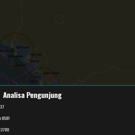
Analisa Pengunjung
37
n
8581
13780