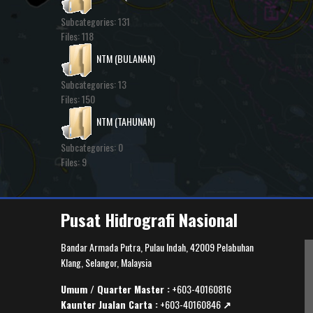
Subcategories: 131
Files: 118
NTM (BULANAN)
Subcategories: 13
Files: 150
NTM (TAHUNAN)
Subcategories: 0
Files: 9
Pusat Hidrografi Nasional
Bandar Armada Putra, Pulau Indah, 42009 Pelabuhan
Klang, Selangor, Malaysia
Umum / Quarter Master :
+603-40160816
Kaunter Jualan Carta :
+603-40160846
↗️