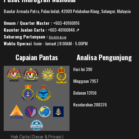
Bandar Armada Putra, Pulau Indah, 42009 Pelabuhan Klang, Selangor, Malaysia
Umum / Quarter Master :
+603-40160816
Kaunter Jualan Carta :
+603-40160846
↗️
Sebarang Pertanyaan :
Sila klik disini
Waktu Operasi :
Isnin - Jumaat | 8:00AM - 5.00PM
Capaian Pantas
Analisa Pengunjung
Hari Ini
390
Mingguan
7957
Bulanan
13156
Keseluruhan
288376
Hak Cipta
|
Dasar & Privasi
|