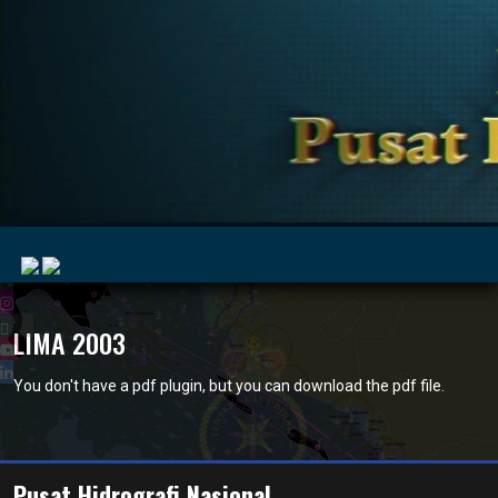
|
LIMA 2003
You don't have a pdf plugin, but you can
download the pdf file.
MyMarine
Voyage
..
Geohub
Pusat Hidrografi Nasional