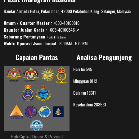
Bandar Armada Putra, Pulau Indah, 42009 Pelabuhan Klang, Selangor, Malaysia
Umum / Quarter Master :
+603-40160816
Kaunter Jualan Carta :
+603-40160846
↗️
Sebarang Pertanyaan :
Sila klik disini
Waktu Operasi :
Isnin - Jumaat | 8:00AM - 5.00PM
Capaian Pantas
Analisa Pengunjung
Hari Ini
545
Mingguan
8112
Bulanan
13311
Keseluruhan
288531
Hak Cipta
|
Dasar & Privasi
|