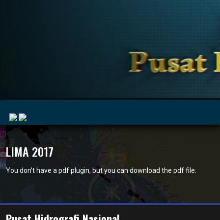
|
LIMA 2017
You don't have a pdf plugin, but you can
download the pdf file.
MyMarine
Voyage
..
Geohub
Pusat Hidrografi Nasional