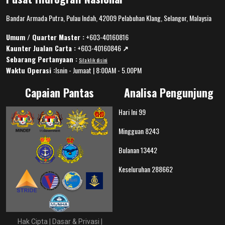
Bandar Armada Putra, Pulau Indah, 42009 Pelabuhan Klang, Selangor, Malaysia
Umum / Quarter Master :
+603-40160816
Kaunter Jualan Carta :
+603-40160846
↗️
Sebarang Pertanyaan :
Sila klik disini
Waktu Operasi :
Isnin - Jumaat | 8:00AM - 5.00PM
Capaian Pantas
Analisa Pengunjung
Hari Ini
99
Mingguan
8243
Bulanan
13442
Keseluruhan
288662
Hak Cipta
|
Dasar & Privasi
|