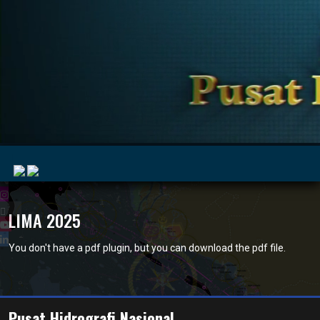
|
LIMA 2025
You don't have a pdf plugin, but you can
download the pdf file.
MyMarine
Voyage
..
Geohub
Pusat Hidrografi Nasional