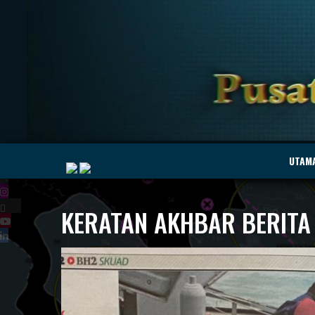
|
UTAM
KERATAN AKHBAR BERITA 
MyMarine
Voyage
..
Geohub