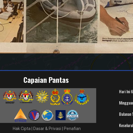
Capaian Pantas
Hari Ini
6
Minggua
Bulanan
Keselur
Hak Cipta
|
Dasar & Privasi
|
Penafian