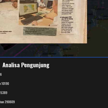
Analisa Pengunjung
6
n
10190
15389
uhan
290609