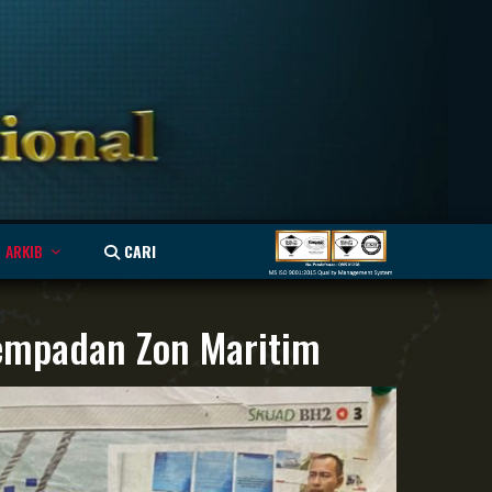
ARKIB
CARI
empadan Zon Maritim