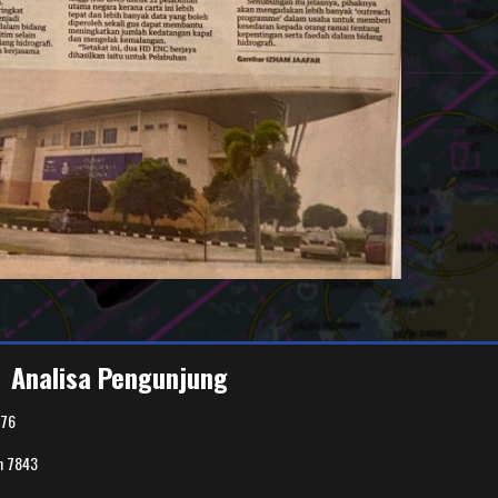
Analisa Pengunjung
76
n
7843