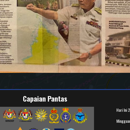
Capaian Pantas
Hari Ini
2
Minggua