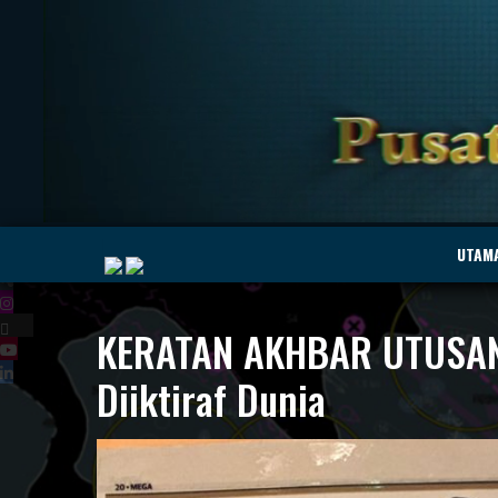
|
UTAM
KERATAN AKHBAR UTUSAN M
MyMarine
Voyage
Diiktiraf Dunia
..
Geohub