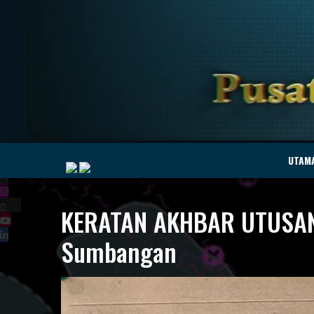
|
UTAM
KERATAN AKHBAR UTUSAN 
MyMarine
Voyage
Sumbangan
..
Geohub