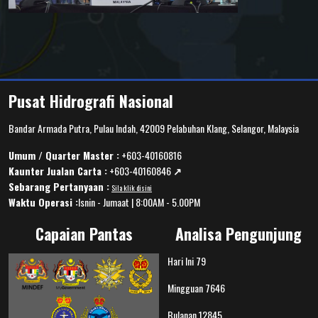
Pusat Hidrografi Nasional
Bandar Armada Putra, Pulau Indah, 42009 Pelabuhan Klang, Selangor, Malaysia
Umum / Quarter Master :
+603-40160816
Kaunter Jualan Carta :
+603-40160846
↗️
Sebarang Pertanyaan :
Sila klik disini
Waktu Operasi :
Isnin - Jumaat | 8:00AM - 5.00PM
Capaian Pantas
Analisa Pengunjung
Hari Ini
79
Mingguan
7646
Bulanan
12845