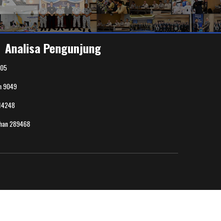
Analisa Pengunjung
05
n
9049
14248
uhan
289468