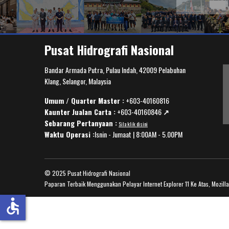
Pusat Hidrografi Nasional
Bandar Armada Putra, Pulau Indah, 42009 Pelabuhan
Klang, Selangor, Malaysia
Umum / Quarter Master :
+603-40160816
Kaunter Jualan Carta :
+603-40160846
↗️
Sebarang Pertanyaan :
Sila klik disini
Waktu Operasi :
Isnin - Jumaat | 8:00AM - 5.00PM
© 2025 Pusat Hidrografi Nasional
Paparan Terbaik Menggunakan Pelayar Internet Explorer 11 Ke Atas, Mozill
accessible