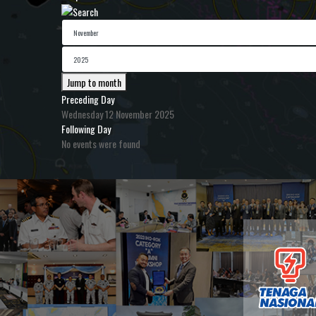
Jump to month
Preceding Day
Wednesday 12 November 2025
Following Day
No events were found