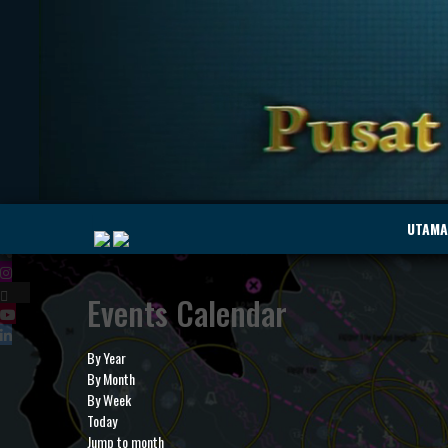
|
UTAMA
Events Calendar
MyMarine
Voyage
..
Geohub
By Year
By Month
By Week
Today
Jump to month