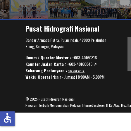
Pusat Hidrografi Nasional
Bandar Armada Putra, Pulau Indah, 42009 Pelabuhan
Klang, Selangor, Malaysia
Umum / Quarter Master :
+603-40160816
Kaunter Jualan Carta :
+603-40160846
↗️
Sebarang Pertanyaan :
Sila klik disini
Waktu Operasi :
Isnin - Jumaat | 8:00AM - 5.00PM
© 2025 Pusat Hidrografi Nasional
Paparan Terbaik Menggunakan Pelayar Internet Explorer 11 Ke Atas, Mozill
accessible