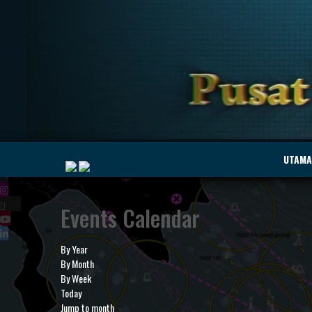
|
UTAMA
Events Calendar
MyMarine
Voyage
..
Geohub
By Year
By Month
By Week
Today
Jump to month