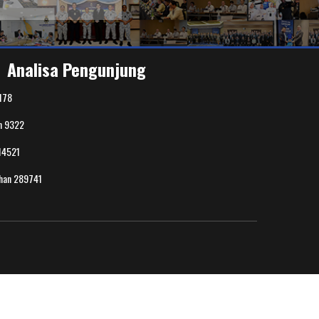
Analisa Pengunjung
178
n
9322
14521
uhan
289741