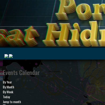
|
Events Calendar
By Year
MyMarine
Voyage
By Month
..
Geohub
By Week
Today
Jump to month