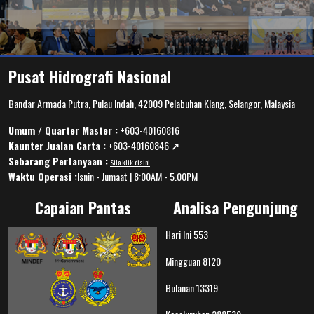
Pusat Hidrografi Nasional
Bandar Armada Putra, Pulau Indah, 42009 Pelabuhan Klang, Selangor, Malaysia
Umum / Quarter Master :
+603-40160816
Kaunter Jualan Carta :
+603-40160846
↗️
Sebarang Pertanyaan :
Sila klik disini
Waktu Operasi :
Isnin - Jumaat | 8:00AM - 5.00PM
Capaian Pantas
Analisa Pengunjung
Hari Ini
553
Mingguan
8120
Bulanan
13319