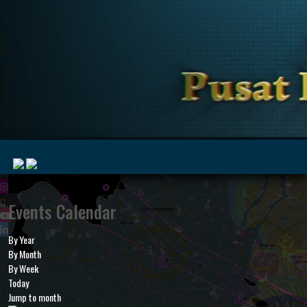
|
Events Calendar
By Year
MyMarine
Voyage
By Month
..
Geohub
By Week
Today
Jump to month