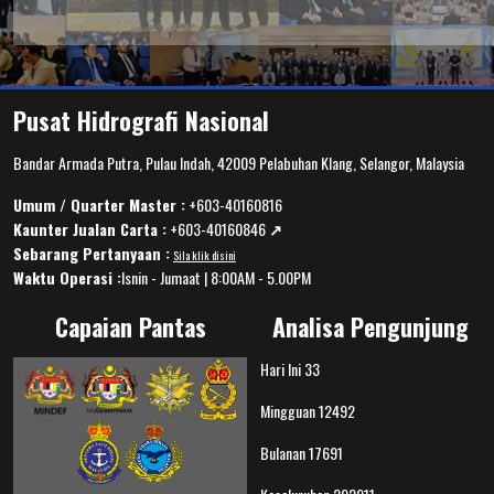
Pusat Hidrografi Nasional
Bandar Armada Putra, Pulau Indah, 42009 Pelabuhan Klang, Selangor, Malaysia
Umum / Quarter Master :
+603-40160816
Kaunter Jualan Carta :
+603-40160846
↗️
Sebarang Pertanyaan :
Sila klik disini
Waktu Operasi :
Isnin - Jumaat | 8:00AM - 5.00PM
Capaian Pantas
Analisa Pengunjung
Hari Ini
33
Mingguan
12492
Bulanan
17691