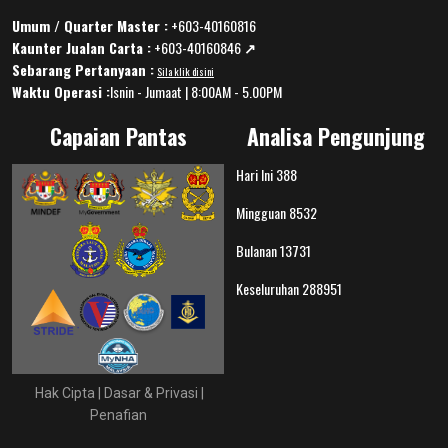
Umum / Quarter Master :
+603-40160816
Kaunter Jualan Carta :
+603-40160846
↗️
Sebarang Pertanyaan :
Sila klik disini
Waktu Operasi :
Isnin - Jumaat | 8:00AM - 5.00PM
Capaian Pantas
Analisa Pengunjung
Hari Ini
388
Mingguan
8532
Bulanan
13731
Keseluruhan
288951
Hak Cipta
|
Dasar & Privasi
|
Penafian