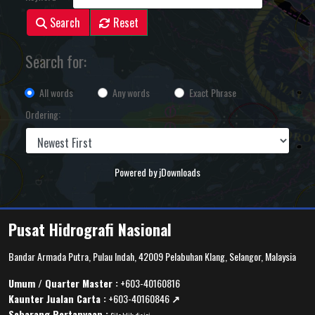
Search
Reset
Search for:
All words
Any words
Exact Phrase
Ordering:
Powered by jDownloads
Pusat Hidrografi Nasional
Bandar Armada Putra, Pulau Indah, 42009 Pelabuhan Klang, Selangor, Malaysia
Umum / Quarter Master :
+603-40160816
Kaunter Jualan Carta :
+603-40160846
↗️
Sebarang Pertanyaan :