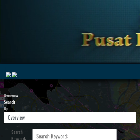
|
Overview
Search
Up
MyMarine
Voyage
..
Geohub
Search
Keyword: