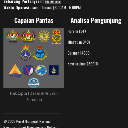
Sebarang Pertanyaan :
Sila klik disini
Waktu Operasi :
Isnin - Jumaat | 8:00AM - 5.00PM
Capaian Pantas
Analisa Pengunjung
Hari Ini
1347
Mingguan
9491
Bulanan
14690
Keseluruhan
289910
Hak Cipta
|
Dasar & Privasi
|
Penafian
© 2025 Pusat Hidrografi Nasional
Paparan Terbaik Menggunakan Pelayar