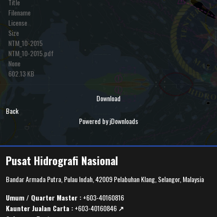
Title
Filename
License
Size
NTM_10-2015
NTM_10-2015.pdf
None
602.13 KB
Download
Back
Powered by jDownloads
Pusat Hidrografi Nasional
Bandar Armada Putra, Pulau Indah, 42009 Pelabuhan Klang, Selangor, Malaysia
Umum / Quarter Master :
+603-40160816
Kaunter Jualan Carta :
+603-40160846
↗️