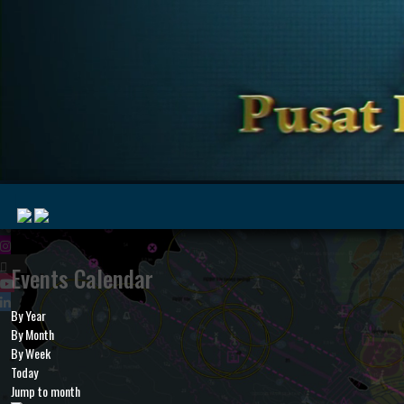
|
Events Calendar
By Year
MyMarine
Voyage
By Month
..
Geohub
By Week
Today
Jump to month