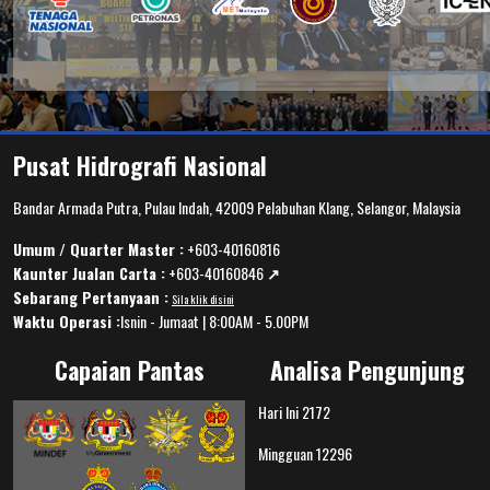
Pusat Hidrografi Nasional
Bandar Armada Putra, Pulau Indah, 42009 Pelabuhan Klang, Selangor, Malaysia
Umum / Quarter Master :
+603-40160816
Kaunter Jualan Carta :
+603-40160846
↗️
Sebarang Pertanyaan :
Sila klik disini
Waktu Operasi :
Isnin - Jumaat | 8:00AM - 5.00PM
Capaian Pantas
Analisa Pengunjung
Hari Ini
2172
Mingguan
12296