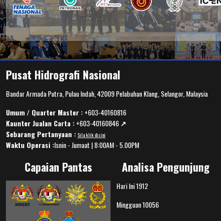
Pusat Hidrografi Nasional
Bandar Armada Putra, Pulau Indah, 42009 Pelabuhan Klang, Selangor, Malaysia
Umum / Quarter Master :
+603-40160816
Kaunter Jualan Carta :
+603-40160846
↗️
Sebarang Pertanyaan :
Sila klik disini
Waktu Operasi :
Isnin - Jumaat | 8:00AM - 5.00PM
Capaian Pantas
Analisa Pengunjung
Hari Ini
1912
Mingguan
10056