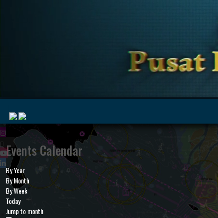
|
Events Calendar
By Year
MyMarine
Voyage
By Month
..
Geohub
By Week
Today
Jump to month